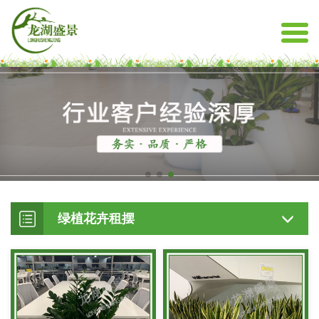
绿植花卉租摆