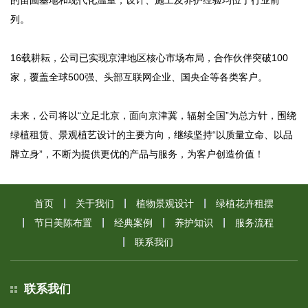
的苗圃基地和现代化温室，设计、施工及养护经验均位于行业前
列。
16载耕耘，公司已实现京津地区核心市场布局，合作伙伴突破100
家，覆盖全球500强、头部互联网企业、国央企等各类客户。
未来，公司将以“立足北京，面向京津冀，辐射全国”为总方针，围绕
绿植租赁、景观植艺设计的主要方向，继续坚持“以质量立命、以品
牌立身”，不断为提供更优的产品与服务，为客户创造价值！
首页
关于我们
植物景观设计
绿植花卉租摆
节日美陈布置
经典案例
养护知识
服务流程
联系我们
联系我们